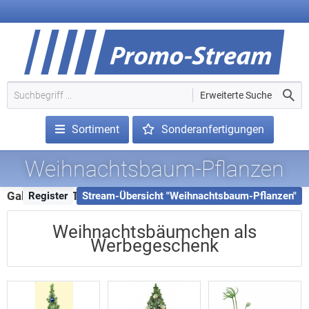
Erweiterte Suche
Sortiment
Sonderanfertigungen
Weihnachtsbaum-Pflanzen
Galerie - 32 Treffer
Register
Stream-Übersicht "Weihnachtsbaum-Pflanzen"
Weihnachtsbäumchen als
Werbegeschenk