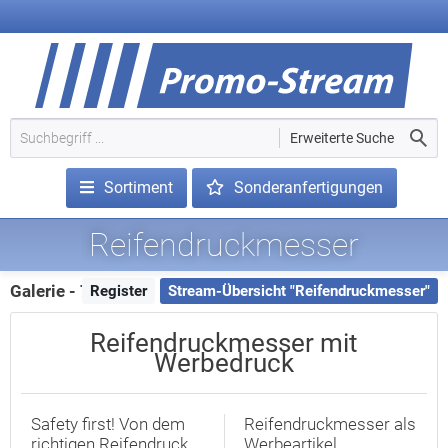
Erweiterte Suche
Sortiment
Sonderanfertigungen
Reifendruckmesser
Galerie - 7 Treffer
Register
Stream-Übersicht "Reifendruckmesser"
Reifendruckmesser mit
Werbedruck
Safety first! Von dem
Reifendruckmesser als
richtigen Reifendruck
Werbeartikel