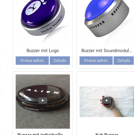
Buzzer mit Logo
Buzzer mit Soundmodul, Sound-Buzzer
Preise sehen
Details
Preise sehen
Details
Werbeartikel-Angebot
PREISE SEHEN
Gepostet vor
4 Stunden