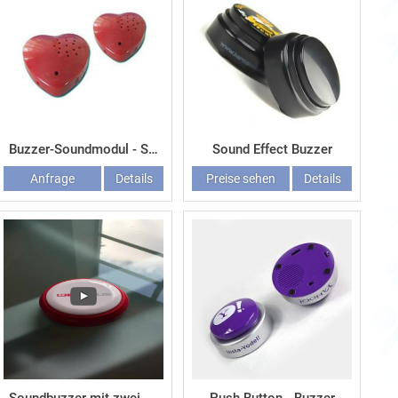
Buzzer-Soundmodul - Soundmodul-Druckknopf
Sound Effect Buzzer
Anfrage
Details
Preise sehen
Details
Werbeartikel-Angebot
PREISE SEHEN
Gepostet vor
11 Stunden
Buzzer als
Werbeartikel
Artikel-Nr: P302
Wir produzieren
preiswerte Buzzer mit
Soundmodul mit Ihrem
individuellen Sound nach