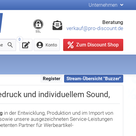
Unternehmen
Beratung
verkauf@pro-discount.de
SSL
0
Zum Discount Shop
he
Konto
Register
Stream-Übersicht "Buzzer"
druck und individuellem Sound,
ng
in der Entwicklung, Produktion und im Import von
n sowie unsere ausgezeichneten Service-Leistungen
enten Partner für Werbeartikel-