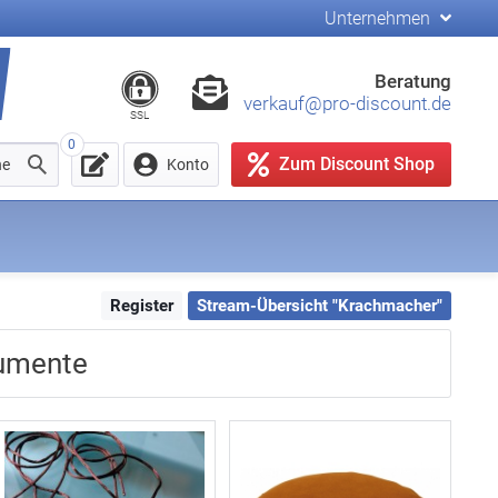
Unternehmen
Beratung
verkauf@pro-discount.de
SSL
0
Zum Discount Shop
he
Konto
Register
Stream-Übersicht "Krachmacher"
rumente