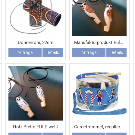
Donnerrohr, 22cm
Manufakturprodukt Eulen-Pfeife - in Handarbeit gefertigt
Anfrage
Details
Anfrage
Details
Holz-Pfeife EULE weiß
Gardetrommel, regulierbarer Klang