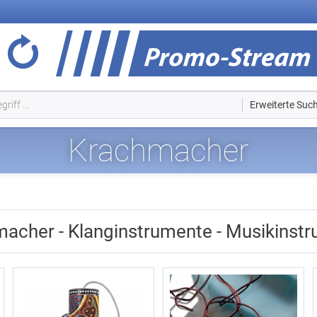
Erweiterte Suc
Krachmacher
acher - Klanginstrumente - Musikinst