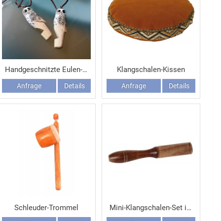
Handgeschnitzte Eulen-Pfeife aus Holz
Klangschalen-Kissen
Anfrage
Details
Anfrage
Details
Schleuder-Trommel
Mini-Klangschalen-Set im