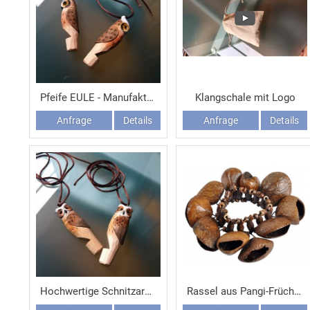
Pfeife EULE - Manufakturprodukt - Handarbeit
Klangschale mit Logo
Anfrage
Details
Anfrage
Details
Hochwertige Schnitzarbeit - Eulen-Pfeife - handgefertigt
Rassel aus Pangi-Früchten