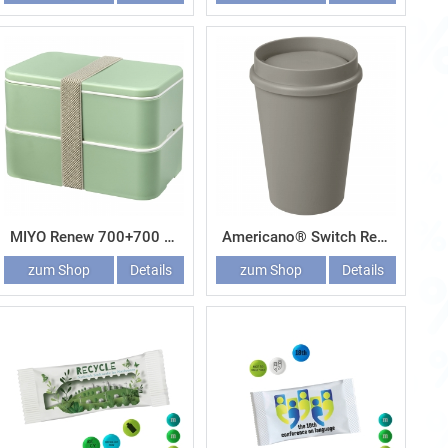
MIYO Renew 700+700 ml Doppel-Lunchbox
Americano® Switch Renew Becher mit 360°-Deckel 300 ml
zum Shop
Details
zum Shop
Details
Werbeartikel-Angebot
JETZT ANFRAGEN
Gepostet vor
7 Tagen
Glaskiesel bunt -
800g in Dose
Artikel-Nr: 375109890
800 g farbige Glaskiesel