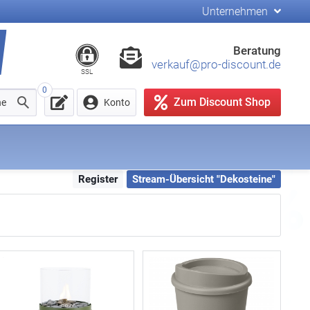
Unternehmen
Beratung
verkauf@pro-discount.de
SSL
0
Zum Discount Shop
he
Konto
Register
Stream-Übersicht "Dekosteine"