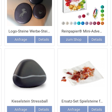
Logo-Steine Werbe-Steine mit Logogravur
Reinpapier® Mini-Adventskalender mit personalisierten M&M'S® Schokolinsen
Anfrage
Details
zum Shop
Details
Kieselstein Stressball
Ersatz-Set Spielsteine für Hus
Anfrage
Details
Anfrage
Details