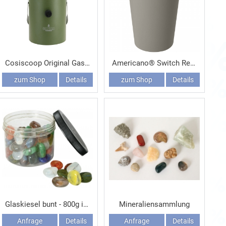
Cosiscoop Original Gaslaterne
Americano® Switch Renew Becher mit Deckel 300 ml
zum Shop
Details
zum Shop
Details
Glaskiesel bunt - 800g in Dose
Mineraliensammlung
Anfrage
Details
Anfrage
Details