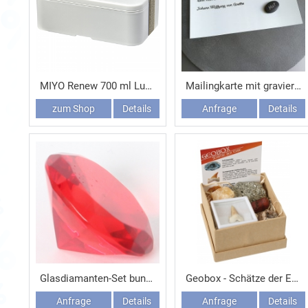
MIYO Renew 700 ml Lunchbox
Mailingkarte mit graviertem Kieselstein
zum Shop
Details
Anfrage
Details
Glasdiamanten-Set bunt (6 St.)
Geobox - Schätze der Erde
Anfrage
Details
Anfrage
Details