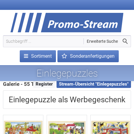
Erweiterte Suche
Sortiment
Sonderanfertigungen
Einlegepuzzles
Galerie - 55 Treffer
Register
Stream-Übersicht "Einlegepuzzles"
Einlegepuzzle als Werbegeschenk