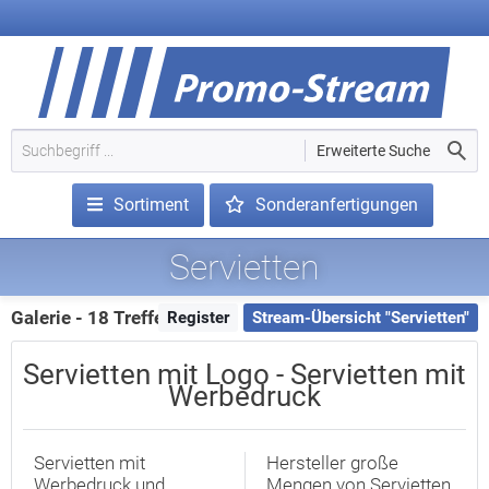
Erweiterte Suche
Sortiment
Sonderanfertigungen
Servietten
Galerie - 18 Treffer
Register
Stream-Übersicht "Servietten"
Servietten mit Logo - Servietten mit
Werbedruck
Servietten mit
Hersteller große
Werbedruck und
Mengen von Servietten