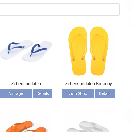
Zehensandalen
Zehensandalen Boracay
Anfrage
Details
zum Shop
Details