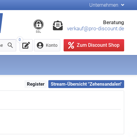
Unternehmen
Beratung
verkauf@pro-discount.de
SSL
0
Zum Discount Shop
he
Konto
Register
Stream-Übersicht "Zehensandalen"