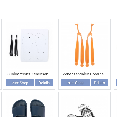
Sublimations Zehensandalen Badrak
Zehensandalen CreaPlaya
zum Shop
Details
zum Shop
Details