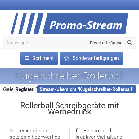
Erweiterte Suche
Sortiment
Sonderanfertigungen
Kugelschreiber-Rollerball
Galerie - 158 Treffer
Register
Stream-Übersicht "Kugelschreiber-Rollerball"
Rollerball Schreibgeräte mit
Werbedruck
Schreibgeräte und -
für Eleganz und
sets sind hochwertige
kreativer Vielfalt und