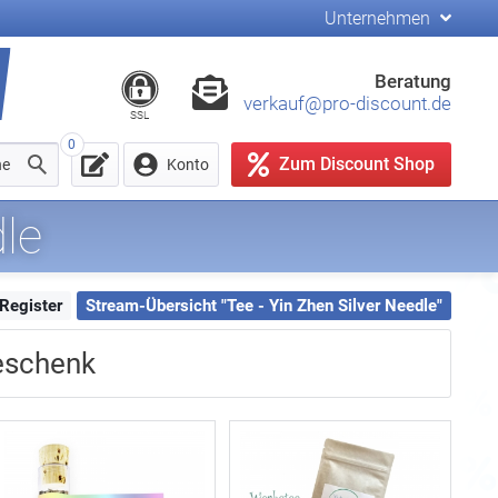
Unternehmen
Beratung
verkauf@pro-discount.de
SSL
0
Zum Discount Shop
he
Konto
dle
Register
Stream-Übersicht "Tee - Yin Zhen Silver Needle"
eschenk