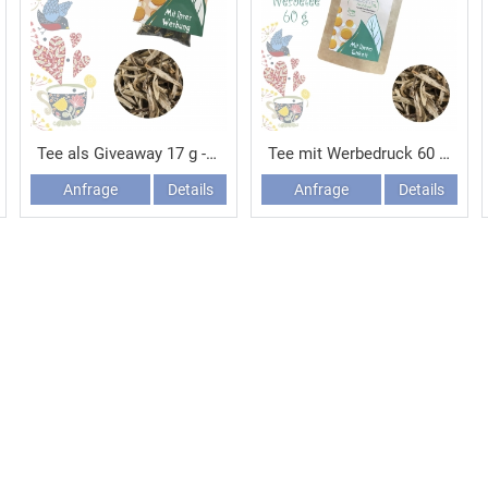
Tee als Giveaway 17 g - China YIN ZHEN SILVER NEEDLE
Tee mit Werbedruck 60 g - China YIN ZHEN SILVER NEEDLE
Anfrage
Details
Anfrage
Details