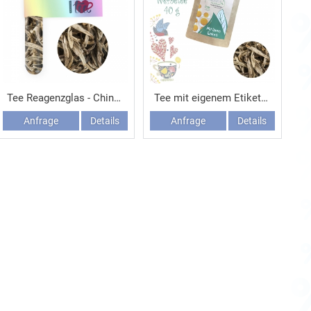
Tee Reagenzglas - China YIN ZHEN SILVER NEEDLE
Tee mit eigenem Etikett 40 g - China YIN ZHEN SILVER NEEDLE
Anfrage
Details
Anfrage
Details